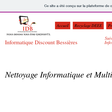
Ce site a été conçu sur la plateforme de c
Accueil
Recyclage DEEE
Pr
Sui
Informatique Discount Bessières
Inf
Nettoyage Informatique et Mult
Un
Nettoyage Important pour prolonger la vi